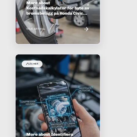
More about
Kostnadskalkylator för byte av
bromsbelägg på Honda Civic
2006
VISA ARTIKEL
🔗
LÄS MER
More about Identifiera