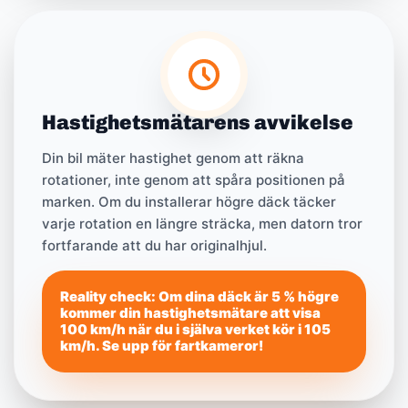
Hastighetsmätarens avvikelse
Din bil mäter hastighet genom att räkna
rotationer, inte genom att spåra positionen på
marken. Om du installerar högre däck täcker
varje rotation en längre sträcka, men datorn tror
fortfarande att du har originalhjul.
Reality check: Om dina däck är 5 % högre
kommer din hastighetsmätare att visa
100 km/h när du i själva verket kör i 105
km/h. Se upp för fartkameror!