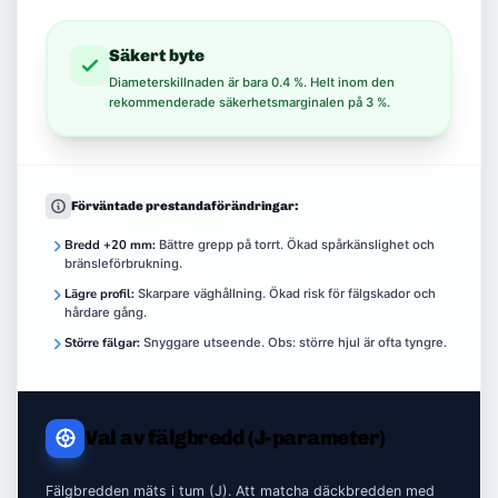
Säkert byte
Diameterskillnaden är bara 0.4 %. Helt inom den
rekommenderade säkerhetsmarginalen på 3 %.
Förväntade prestandaförändringar:
Bredd +20 mm:
Bättre grepp på torrt. Ökad spårkänslighet och
bränsleförbrukning.
Lägre profil:
Skarpare väghållning. Ökad risk för fälgskador och
hårdare gång.
Större fälgar:
Snyggare utseende. Obs: större hjul är ofta tyngre.
Val av fälgbredd (J-parameter)
Fälgbredden mäts i tum (J). Att matcha däckbredden med