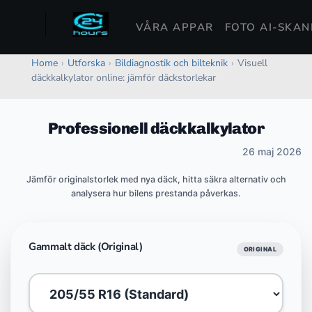
VÅRA APPAR
FOTO AI-SKA
Home
›
Utforska
›
Bildiagnostik och bilteknik
›
Visuell
däckkalkylator online: jämför däckstorlekar
Professionell däckkalkylator
26 maj 2026
Jämför originalstorlek med nya däck, hitta säkra alternativ och
analysera hur bilens prestanda påverkas.
Gammalt däck (Original)
ORIGINAL