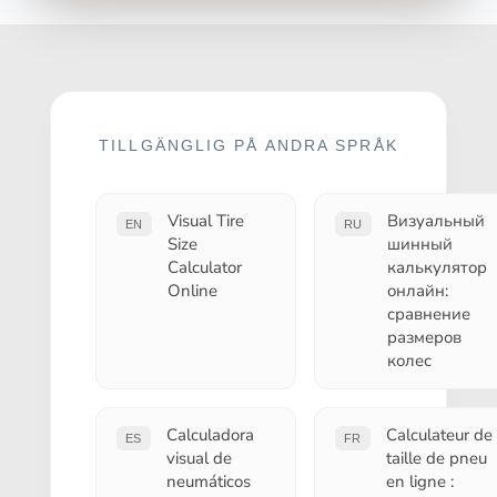
TILLGÄNGLIG PÅ ANDRA SPRÅK
Visual Tire
Визуальный
EN
RU
Size
шинный
Calculator
калькулятор
Online
онлайн:
сравнение
размеров
колес
Calculadora
Calculateur de
ES
FR
visual de
taille de pneu
neumáticos
en ligne :