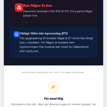
Nya fälgar krävs
Diametern ändrades från R16 till R17. Dina gamla fälgar
passar inte.
Viktigt: Glöm inte inpressning (ET)!
Vid uppgradering till bredare fälgar är ET minst lika viktigt
som J-bredden. Om fälgen är bredare men
inpressningen inte justeras kan hjulet ta i fjäderbenet
eller hjulhuset.
SÄKERHETSGRÄNSER FÖR FÄLGMATCHNING
J-
För smal fälg
Däcksidorna dras inåt, vilket gör slitbanan kupig och minskar greppet. Ger