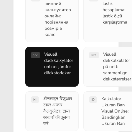
шинний
lastik
калькулятор
hesaplama:
онлайн:
lastik ölçü
порівняння
karşılaştırma
розмірів
коліс
Visuell
Visuell
SV
NO
däckkalkylator
dekkalkulator
online: jämför
på nett:
däckstorlekar
sammenlign
dekkstørrelser
ऑनलाइन विज़ुअल
Kalkulator
HI
ID
टायर आकार
Ukuran Ban
कैलकुलेटर: टायर
Visual Online:
आकारों की तुलना
Bandingkan
करें
Ukuran Ban