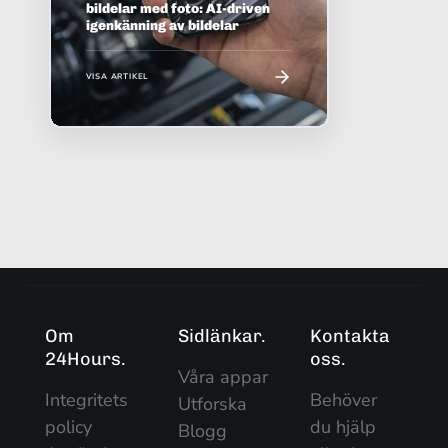
bildelar med foto: AI-driven
igenkänning av bildelar
VISA ARTIKEL
Om
Sidlänkar.
Kontakta
24Hours.
oss.
Våra appar
Integritets
Behöver
Utforska
policy
du hjälp
Blogg