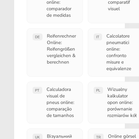
online:
comparatif
comparador
visuel
de medidas
Reifenrechner
Calcolatore
DE
IT
Online:
pneumatici
Reifengrößen
online:
vergleichen &
confronto
berechnen
misure e
equivalenze
Calculadora
Wizualny
PT
PL
visual de
kalkulator
pneus online:
opon online:
comparação
porównanie
de tamanhos
rozmiarów kół
Візуальний
Online görsel
UK
TR