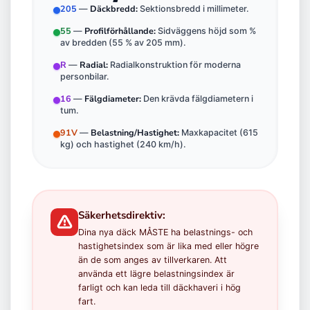
205
Däckbredd:
—
Sektionsbredd i millimeter.
55
Profilförhållande:
—
Sidväggens höjd som %
av bredden (55 % av 205 mm).
R
Radial:
—
Radialkonstruktion för moderna
personbilar.
16
Fälgdiameter:
—
Den krävda fälgdiametern i
tum.
91V
Belastning/Hastighet:
—
Maxkapacitet (615
kg) och hastighet (240 km/h).
Säkerhetsdirektiv:
Dina nya däck MÅSTE ha belastnings- och
hastighetsindex som är lika med eller högre
än de som anges av tillverkaren. Att
använda ett lägre belastningsindex är
farligt och kan leda till däckhaveri i hög
fart.