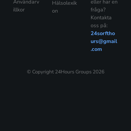
Användarv
eller har en
Hälsolexik
illkor
fråga?
on
Kontakta
oss på:
24sorftho
urs@gmail
.com
© Copyright 24Hours Groups 2026