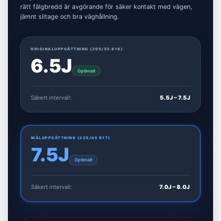
rätt fälgbredd är avgörande för säker kontakt med vägen,
jämnt slitage och bra väghållning.
ORIGINALUPPSÄTTNING (
205/55 R16
)
6.5J
Optimalt
Säkert intervall:
5.5J – 7.5J
MÅLUPPSÄTTNING (
225/45 R17
)
7.5J
Optimalt
Säkert intervall:
7.0J – 8.0J