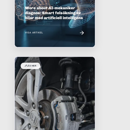
More about AI-mekaniker
diagnos: Smart felsökning av
bilar med artificiell intelligens
VISA ARTIKEL
🔗
LÄS MER