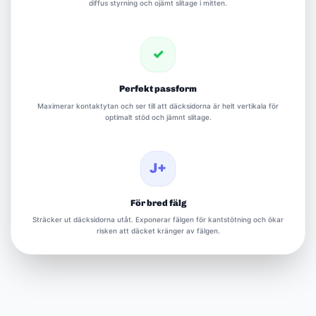
diffus styrning och ojämt slitage i mitten.
✓
Perfekt passform
Maximerar kontaktytan och ser till att däcksidorna är helt vertikala för
optimalt stöd och jämnt slitage.
J+
För bred fälg
Sträcker ut däcksidorna utåt. Exponerar fälgen för kantstötning och ökar
risken att däcket kränger av fälgen.