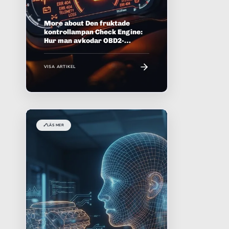
More about Den fruktade
kontrollampan Check Engine:
Hur man avkodar OBD2-
felkoder utan att tappa
förståndet
VISA ARTIKEL
🔗
LÄS MER