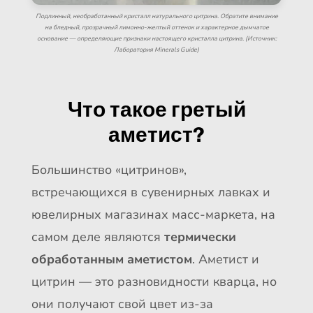
Подлинный, необработанный кристалл натурального цитрина. Обратите внимание
на бледный, прозрачный лимонно-желтый оттенок и характерное дымчатое
основание — определяющие признаки настоящего кристалла цитрина. (Источник:
Лаборатория Minerals Guide)
Что такое гретый
аметист?
Большинство «цитринов»,
встречающихся в сувенирных лавках и
ювелирных магазинах масс-маркета, на
самом деле являются
термически
обработанным аметистом
. Аметист и
цитрин — это разновидности кварца, но
они получают свой цвет из-за