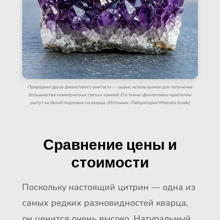
Природная друза фиолетового аметиста — сырье, используемое для получения
большинства коммерческих гретых камней. Его темно-фиолетовые кристаллы
растут на белой подложке из кварца. (Источник: Лаборатория Minerals Guide)
Сравнение цены и
стоимости
Поскольку настоящий цитрин — одна из
самых редких разновидностей кварца,
он ценится очень высоко. Натуральный