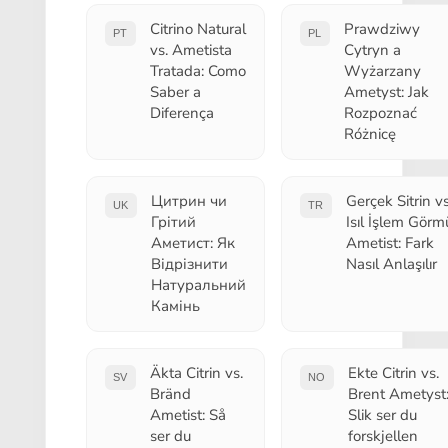
Citrino Natural
Prawdziwy
PT
PL
vs. Ametista
Cytryn a
Tratada: Como
Wyżarzany
Saber a
Ametyst: Jak
Diferença
Rozpoznać
Różnicę
Цитрин чи
Gerçek Sitrin vs
UK
TR
Грітий
Isıl İşlem Görm
Аметист: Як
Ametist: Fark
Відрізнити
Nasıl Anlaşılır
Натуральний
Камінь
Äkta Citrin vs.
Ekte Citrin vs.
SV
NO
Bränd
Brent Ametyst
Ametist: Så
Slik ser du
ser du
forskjellen