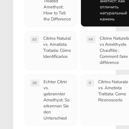
Treated
аметист: как
Amethyst:
отличить
How to Tell
натуральный
the Difference
камень
Citrino Natural
Citrine Naturell
ES
FR
vs. Amatista
vs Améthyste
Tratada: Cómo
Chauffée :
Identificarlos
Comment faire 
différence
Echter Citrin
Citrino Naturale
DE
IT
vs.
vs. Ametista
gebrannter
Trattata: Come
Amethyst: So
Riconoscerlo
erkennen Sie
den
Unterschied