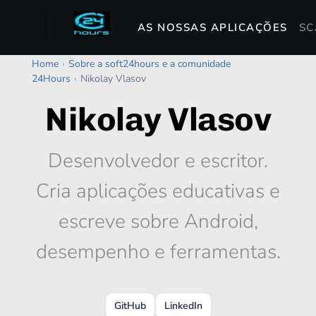
AS NOSSAS APLICAÇÕES
SC
Home
›
Sobre a soft24hours e a comunidade
24Hours
›
Nikolay Vlasov
Nikolay Vlasov
Desenvolvedor e escritor.
Cria aplicações educativas e
escreve sobre Android,
desempenho e ferramentas.
GitHub
LinkedIn