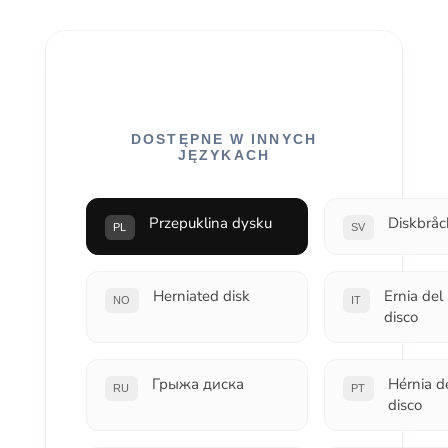
DOSTĘPNE W INNYCH
JĘZYKACH
Przepuklina dysku
Diskbråc
PL
SV
Herniated disk
Ernia del
NO
IT
disco
Грыжа диска
Hérnia d
RU
PT
disco