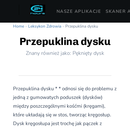
NASZE APLIKACJE
SKANER A
Home
›
Leksykon Zdrowia
›
Przepuklina dysku
Przepuklina dysku
Znany również jako: Pęknięty dysk
Przepuklina dysku * * odnosi się do problemu z
jedną z gumowatych poduszek (dysków)
między poszczególnymi kośćmi (kręgami),
które układają się w stos, tworząc kręgosłup.
Dysk kręgosłupa jest trochę jak pączek z