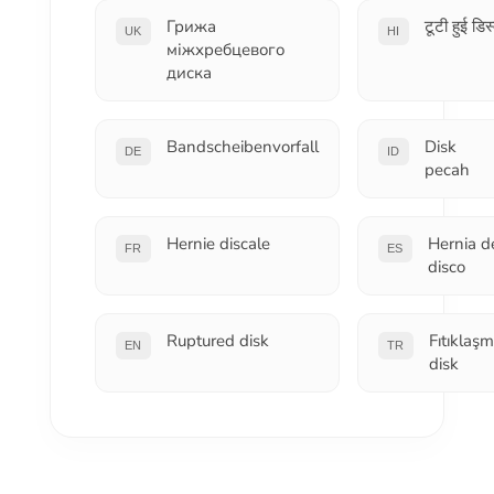
Грижа
टूटी हुई डिस
UK
HI
міжхребцевого
диска
Bandscheibenvorfall
Disk
DE
ID
pecah
Hernie discale
Hernia d
FR
ES
disco
Ruptured disk
Fıtıklaşm
EN
TR
disk