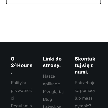
O
Linki do
Skontak
24Hours
strony.
tuj się z
.
nami.
Nasze
Polityka
Potrzebuje
aplikacje
prywatnoś
sz pomocy
Przeglądaj
ci
lub masz
Blog
Regulamin
pytanie?
Leksykon