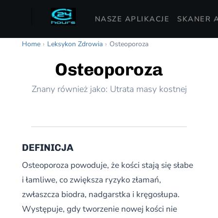
NASZE APLIKACJE
SKANER A
Home
›
Leksykon Zdrowia
›
Osteoporoza
Osteoporoza
Znany również jako: Utrata masy kostnej
DEFINICJA
Osteoporoza powoduje, że kości stają się słabe
i łamliwe, co zwiększa ryzyko złamań,
zwłaszcza biodra, nadgarstka i kręgosłupa.
Występuje, gdy tworzenie nowej kości nie