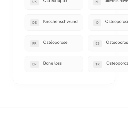
Остеопороз
ऑस्टियोपोरोसि
UK
HI
Knochenschwund
Osteoporosi
DE
ID
Ostéoporose
Osteoporos
FR
ES
Bone loss
Osteoporo
EN
TR