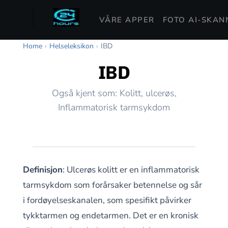
VÅRE APPER
FOTO AI-SKAN
Home
›
Helseleksikon
›
IBD
IBD
Også kjent som: Kolitt, ulcerøs,
Inflammatorisk tarmsykdom
Definisjon
: Ulcerøs kolitt er en inflammatorisk
tarmsykdom som forårsaker betennelse og sår
i fordøyelseskanalen, som spesifikt påvirker
tykktarmen og endetarmen. Det er en kronisk