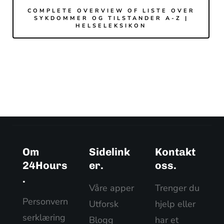
COMPLETE OVERVIEW OF LISTE OVER
SYKDOMMER OG TILSTANDER A-Z |
HELSELEKSIKON
Om
Sidelink
Kontakt
24Hours
er.
oss.
.
Våre apper
Trenger du
Personvern
Utforsk
hjelp eller
serklæring
Blogg
har et