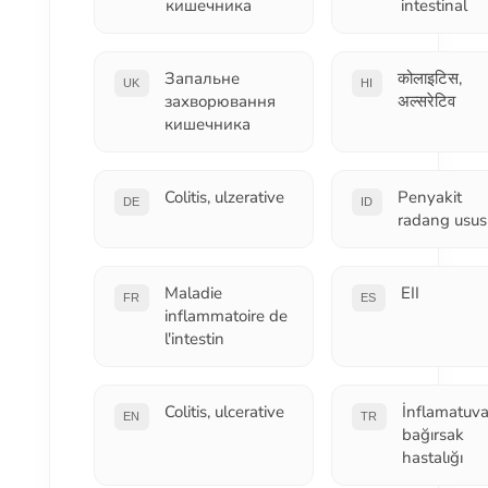
кишечника
intestinal
Запальне
कोलाइटिस,
UK
HI
захворювання
अल्सरेटिव
кишечника
Colitis, ulzerative
Penyakit
DE
ID
radang usus
Maladie
EII
FR
ES
inflammatoire de
l'intestin
Colitis, ulcerative
İnflamatuva
EN
TR
bağırsak
hastalığı