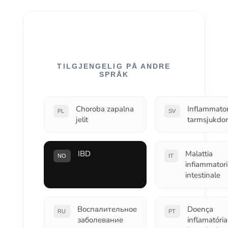
TILGJENGELIG PÅ ANDRE
SPRÅK
Choroba zapalna
Inflammator
PL
SV
jelit
tarmsjukdo
IBD
Malattia
NO
IT
infiammatori
intestinale
Воспалительное
Doença
RU
PT
заболевание
inflamatória