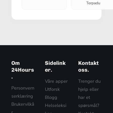
Terpadu
Om
Sidelink
Kontakt
24Hours
er.
oss.
.
Våre apper
Trenger du
Personvern
Utforsk
hjelp eller
serklæring
Blogg
har et
Brukervilkå
Helseleksi
spørsmål?
r