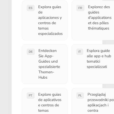
Explora guías
Explorez des
ES
FR
de
guides
aplicaciones y
d'applications
centros de
et des pôles
temas
thématiques
especializados
Entdecken
Esplora guide
DE
IT
Sie App-
alle app e hub
Guides und
tematici
spezialisierte
specializzati
Themen-
Hubs
Explore guias
Przeglądaj
PT
PL
de aplicativos
przewodniki po
e centros de
aplikacjach i
temas
centra