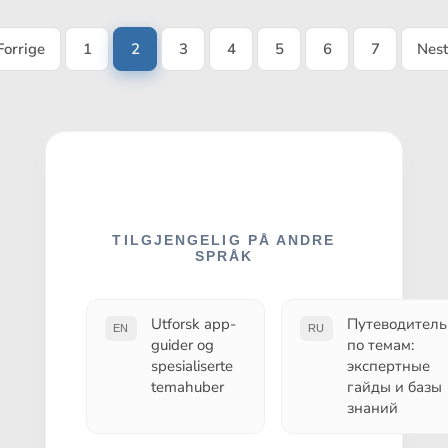
Forrige
1
2
3
4
5
6
7
Nes
TILGJENGELIG PÅ ANDRE
SPRÅK
Utforsk app-
Путеводитель
EN
RU
guider og
по темам:
spesialiserte
экспертные
temahuber
гайды и базы
знаний