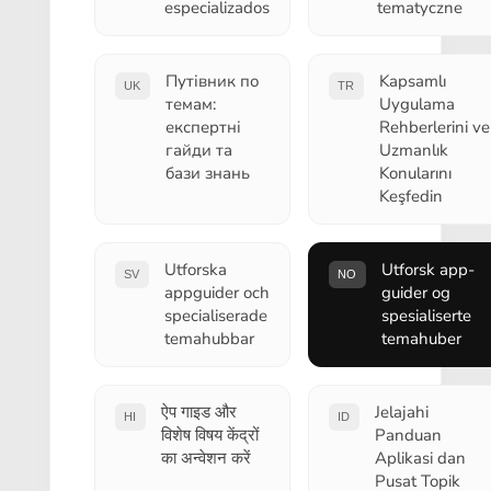
especializados
tematyczne
Путівник по
Kapsamlı
UK
TR
темам:
Uygulama
експертні
Rehberlerini ve
гайди та
Uzmanlık
бази знань
Konularını
Keşfedin
Utforska
Utforsk app-
SV
NO
appguider och
guider og
specialiserade
spesialiserte
temahubbar
temahuber
ऐप गाइड और
Jelajahi
HI
ID
विशेष विषय केंद्रों
Panduan
का अन्वेशन करें
Aplikasi dan
Pusat Topik