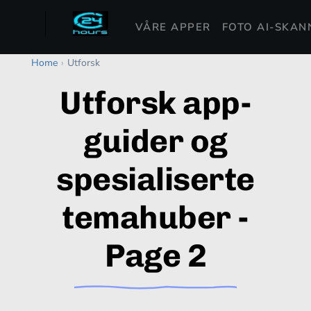
VÅRE APPER
FOTO AI-SKAN
Home
›
Utforsk
Utforsk app-
guider og
spesialiserte
temahuber -
Page 2