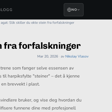
BLOGG
NO
 agat: Slik skiller du ekte stein fra forfalskninger
in fra forfalskninger
Mar 20, 2026
·
av
Nikolay Vlasov
ønstrene som fanger selve essensen av
il harpiksfylte "steiner" – det å kjenne
en brevvekt i plast.
 svindlere bruker, og vise deg hvordan du
fisere funnene dine med profesjonell