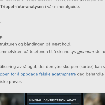
t
Trippel-foto-analysen
i vår mineralguide.
u:
ge.
trukturen og båndingen på nært hold.
ommelykten på telefonen til å skinne lys
gjennom
stein
ifisering av rå agat, der den ytre skorpen (kortex) kan s
ppen for å oppdage falske agatmønstre
deg behandle 
iske prøver.