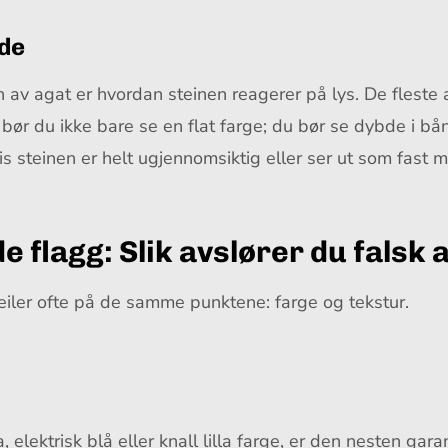
bde
n av agat er hvordan steinen reagerer på lys. De fleste
 bør du ikke bare se en flat farge; du bør se dybde i b
 steinen er helt ugjennomsiktig eller ser ut som fast m
e flagg: Slik avslører du falsk 
eiler ofte på de samme punktene: farge og tekstur.
elektrisk blå eller knall lilla farge, er den nesten gara