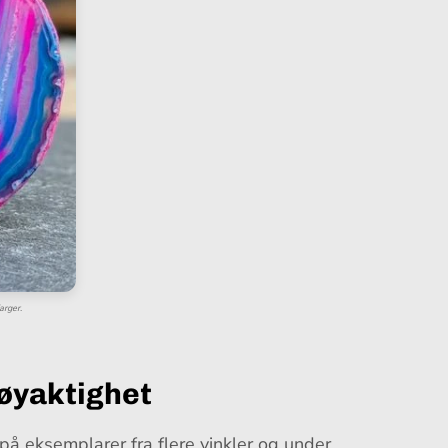
arger.
nøyaktighet
r på eksemplarer fra flere vinkler og under