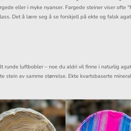
fargede eller i myke nyanser. Fargede steiner viser ofte 
ss. Det å lære seg å se forskjell på ekte og falsk agat
 runde luftbobler – noe du aldri vil finne i naturlig aga
kte stein av samme størrelse. Ekte kvartsbaserte miner