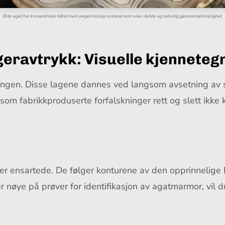
Ekte agat har konsentriske bånd med uregelmessig avstand som viser dybde og naturlig gjennomskinnelighet.
geravtrykk: Visuelle kjennetegn
ngen. Disse lagene dannes ved langsom avsetning av sili
om fabrikkproduserte forfalskninger rett og slett ikke
ler ensartede. De følger konturene av den opprinnelige 
r nøye på prøver for identifikasjon av agatmarmor, vil