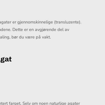
 agater er gjennomskinnelige (transluzente).
åndene. Dette er en avgjørende del av
aling, bør du være på vakt.
agat
ntert farget. Selv om noen naturlige agater