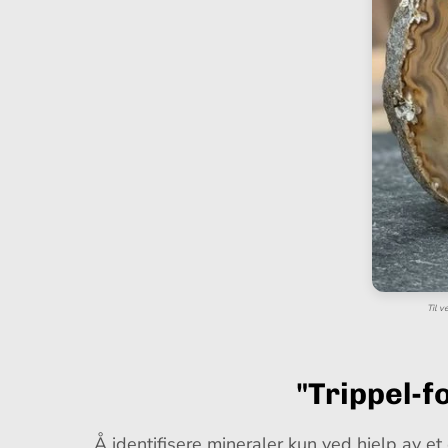
Til v
"Trippel-f
Å identifisere mineraler kun ved hjelp av et 