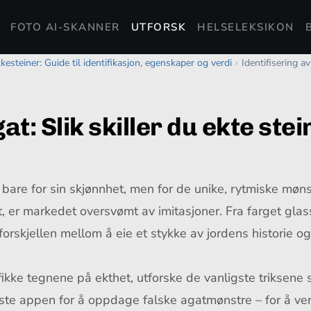
FOTO AI-SKANNER
UTFORSK
HELSELEKSIKON
esteiner: Guide til identifikasjon, egenskaper og verdi
›
Identifisering av
at: Slik skiller du ekte ste
ke bare for sin skjønnhet, men for de unike, rytmiske m
er markedet oversvømt av imitasjoner. Fra farget glass t
rskjellen mellom å eie et stykke av jordens historie og 
fikke tegnene på ekthet, utforske de vanligste triksene
te appen for å oppdage falske agatmønstre – for å veri