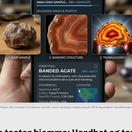
Trippel-foto-metoden: Kombinerer oversikt, makro og bakgrunnsbelysning for 98 % nøyaktighet i identifiseringen