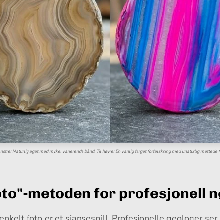
enstre: Naturlig agat med myke, varierende bånd. Til høyre: En vanlig farget forfalskning med unaturlig mettede f
oto"-metoden for profesjonell 
enkelt foto er et sjansespill. Profesjonelle geologer se