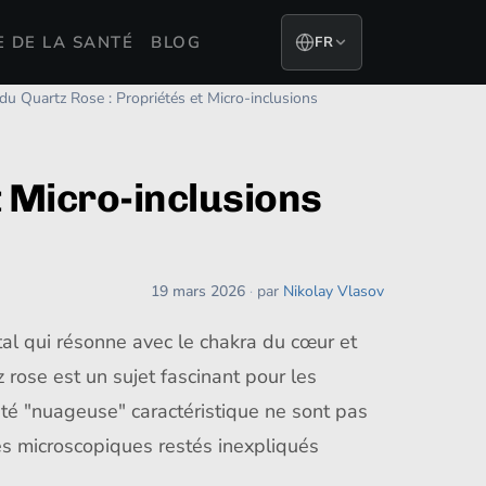
E DE LA SANTÉ
BLOG
FR
n du Quartz Rose : Propriétés et Micro-inclusions
t Micro-inclusions
19 mars 2026
·
par
Nikolay Vlasov
tal qui résonne avec le chakra du cœur et
 rose est un sujet fascinant pour les
ité "nuageuse" caractéristique ne sont pas
es microscopiques restés inexpliqués