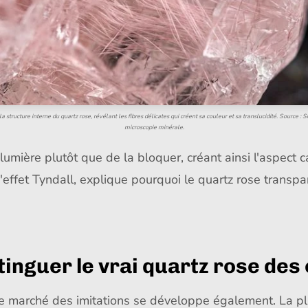
 structure interne du quartz rose, révélant les fibres délicates qui créent sa couleur et sa translucidité. Source : 
microscopie minérale.
a lumière plutôt que de la bloquer, créant ainsi l'aspect 
ffet Tyndall, explique pourquoi le quartz rose transpar
inguer le vrai quartz rose des
 le marché des imitations se développe également. La pl