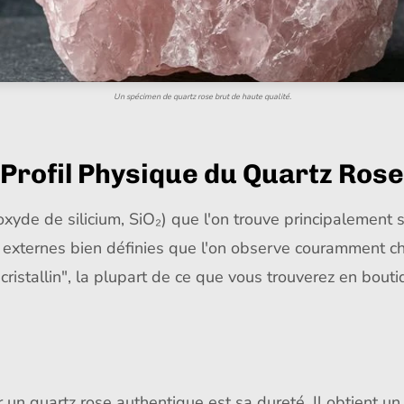
Un spécimen de quartz rose brut de haute qualité.
Profil Physique du Quartz Rose
oxyde de silicium, SiO₂) que l'on trouve principalement s
 externes bien définies que l'on observe couramment c
se cristallin", la plupart de ce que vous trouverez en bout
r un quartz rose authentique est sa dureté. Il obtient u