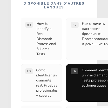
DISPONIBLE DANS D'AUTRES
LANGUES
How to
Как отличить
EN
RU
Identify a
настоящий
Real
бриллиант:
Diamond:
Профессионал
Professional
и домашние те
& Home
Tests
Cómo
Comment identif
ES
FR
identificar un
un vrai diamant 
diamante
Tests profession
real: Pruebas
et domestiques
profesionales
y caseras