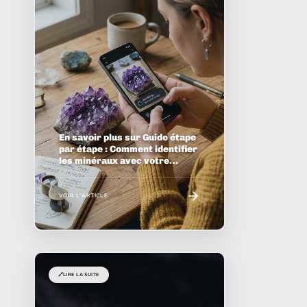
En savoir plus sur Guide étape
par étape : Comment identifier
les minéraux avec votre
smartphone
VOIR L'ARTICLE
🔗
LIRE LA SUITE