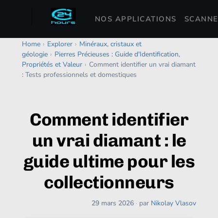
NOS APPLICATIONS
SCANNE
Home
›
Explorer
›
Minéraux, cristaux et
géologie
›
Pierres Précieuses : Guide d'Identification,
Propriétés et Valeur
›
Comment identifier un vrai diamant
: Tests professionnels et domestiques
Comment identifier
un vrai diamant : le
guide ultime pour les
collectionneurs
29 mars 2026
·
par
Nikolay Vlasov