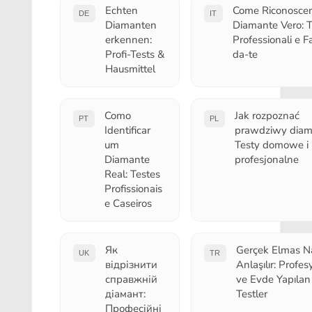
Echten
Come Riconoscer
DE
IT
Diamanten
Diamante Vero: T
erkennen:
Professionali e Fa
Profi-Tests &
da-te
Hausmittel
Como
Jak rozpoznać
PT
PL
Identificar
prawdziwy diam
um
Testy domowe i
Diamante
profesjonalne
Real: Testes
Profissionais
e Caseiros
Як
Gerçek Elmas Na
UK
TR
відрізнити
Anlaşılır: Profes
справжній
ve Evde Yapılan
діамант:
Testler
Професійні