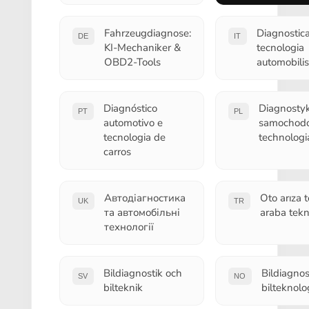
Fahrzeugdiagnose:
Diagnostica
DE
IT
KI-Mechaniker &
tecnologia
OBD2-Tools
automobilis
Diagnóstico
Diagnosty
PT
PL
automotivo e
samochodo
tecnologia de
technologi
carros
Автодіагностика
Oto arıza t
UK
TR
та автомобільні
araba tekno
технології
Bildiagnostik och
Bildiagnos
SV
NO
bilteknik
bilteknolo