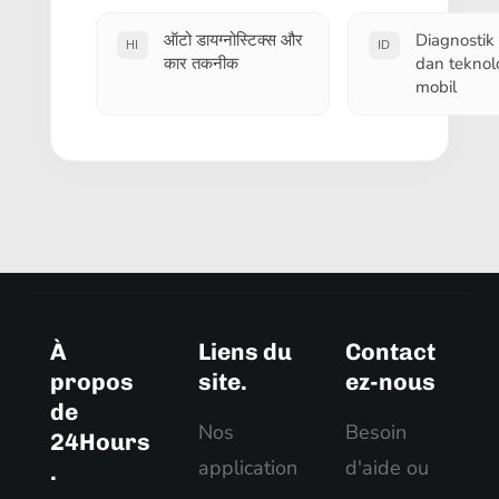
ऑटो डायग्नोस्टिक्स और
Diagnostik
HI
ID
कार तकनीक
dan teknol
mobil
À
Liens du
Contact
propos
site.
ez-nous
de
Nos
Besoin
24Hours
application
d'aide ou
.