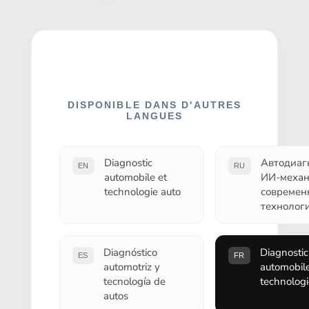
DISPONIBLE DANS D'AUTRES
LANGUES
Diagnostic
Автодиаг
EN
RU
automobile et
ИИ-механ
technologie auto
современ
технолог
Diagnóstico
Diagnostic
ES
FR
automotriz y
automobile
tecnología de
technologi
autos