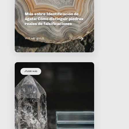
Más sobre Identificación de
ágata: Cómo distinguir piedras
reales de falsificaciones
VER ARTÍCULO
🔗
LEER MÁS