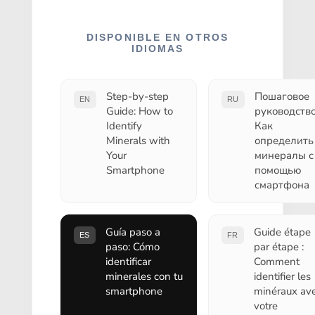
DISPONIBLE EN OTROS
IDIOMAS
Step-by-step
Пошаговое
EN
RU
Guide: How to
руководство
Identify
Как
Minerals with
определить
Your
минералы с
Smartphone
помощью
смартфона
Guía paso a
Guide étape
ES
FR
paso: Cómo
par étape :
identificar
Comment
minerales con tu
identifier les
smartphone
minéraux av
votre