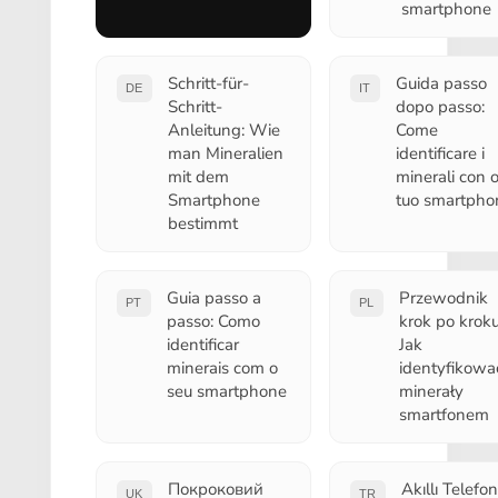
smartphone
Schritt-für-
Guida passo
DE
IT
Schritt-
dopo passo:
Anleitung: Wie
Come
man Mineralien
identificare i
mit dem
minerali con 
Smartphone
tuo smartpho
bestimmt
Guia passo a
Przewodnik
PT
PL
passo: Como
krok po kroku
identificar
Jak
minerais com o
identyfikowa
seu smartphone
minerały
smartfonem
Покроковий
Akıllı Telefon
UK
TR