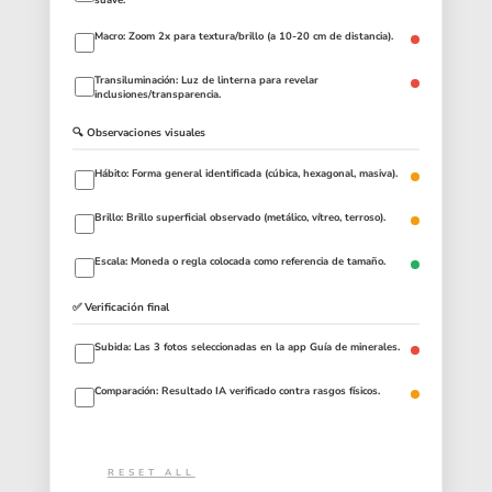
Macro: Zoom 2x para textura/brillo (a 10-20 cm de distancia).
Transiluminación: Luz de linterna para revelar
inclusiones/transparencia.
🔍 Observaciones visuales
Hábito: Forma general identificada (cúbica, hexagonal, masiva).
Brillo: Brillo superficial observado (metálico, vítreo, terroso).
Escala: Moneda o regla colocada como referencia de tamaño.
✅ Verificación final
Subida: Las 3 fotos seleccionadas en la app Guía de minerales.
Comparación: Resultado IA verificado contra rasgos físicos.
RESET ALL