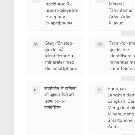
посібник: Як
Mineral
ідентифікувати
Tanımlama:
мінерали
Adım Adım
смартфоном
Kılavuz
Steg-för-steg-
Trinn-for-tri
SV
NO
guide: Så
guide: Slik
identifierar du
identifiserer
mineraler med
mineraler m
din smartphone
smarttelefo
स्मार्टफोन से खनिजों
Panduan
HI
ID
की पहचान कैसे करें:
Langkah dem
चरण-दर-चरण
Langkah: Car
मार्गदर्शिका
Mengidentifik
Mineral deng
Smartphone
Anda