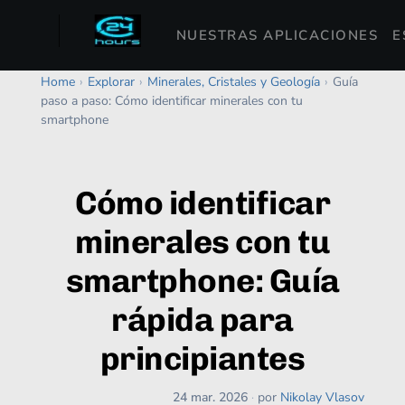
NUESTRAS APLICACIONES
E
Home
›
Explorar
›
Minerales, Cristales y Geología
›
Guía
paso a paso: Cómo identificar minerales con tu
smartphone
Cómo identificar
minerales con tu
smartphone: Guía
rápida para
principiantes
24 mar. 2026
·
por
Nikolay Vlasov