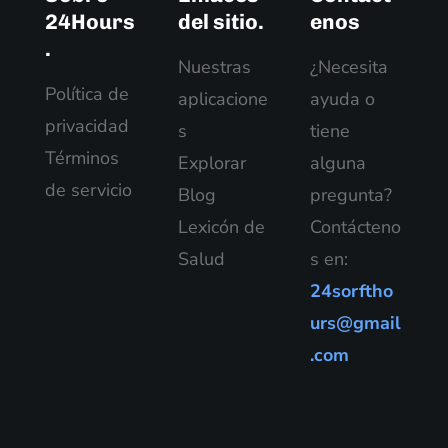
24Hours
del sitio.
enos
.
Nuestras
¿Necesita
Política de
aplicacione
ayuda o
privacidad
s
tiene
Términos
Explorar
alguna
de servicio
Blog
pregunta?
Lexicón de
Contácteno
Salud
s en:
24sorftho
urs@gmail
.com