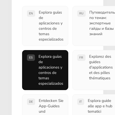
Explora guías
Путеводитель
EN
RU
de
по темам:
aplicaciones y
экспертные
centros de
гайды и базы
temas
знаний
especializados
Explora guías
Explorez des
ES
FR
de
guides
aplicaciones y
d'applications
centros de
et des pôles
temas
thématiques
especializados
Entdecken Sie
Esplora guide
DE
IT
App-Guides
alle app e hub
und
tematici