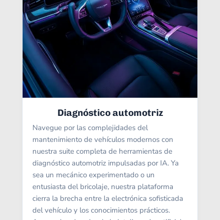
Diagnóstico automotriz
Navegue por las complejidades del
mantenimiento de vehículos modernos con
nuestra suite completa de herramientas de
diagnóstico automotriz impulsadas por IA. Ya
sea un mecánico experimentado o un
entusiasta del bricolaje, nuestra plataforma
cierra la brecha entre la electrónica sofisticada
del vehículo y los conocimientos prácticos.