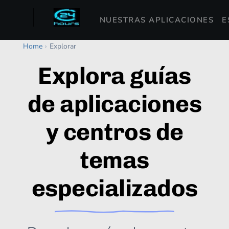
NUESTRAS APLICACIONES
E
Home
›
Explorar
Explora guías
de aplicaciones
y centros de
temas
especializados