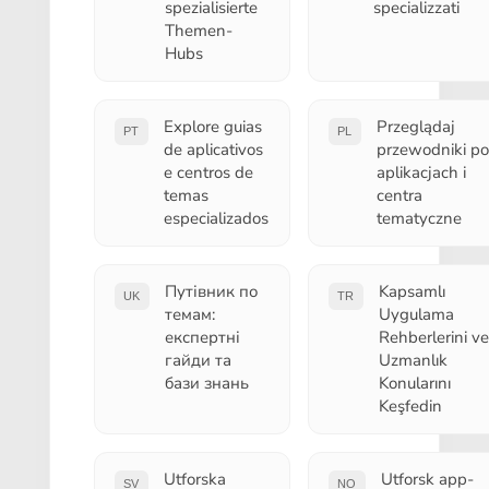
spezialisierte
specializzati
Themen-
Hubs
Explore guias
Przeglądaj
PT
PL
de aplicativos
przewodniki po
e centros de
aplikacjach i
temas
centra
especializados
tematyczne
Путівник по
Kapsamlı
UK
TR
темам:
Uygulama
експертні
Rehberlerini ve
гайди та
Uzmanlık
бази знань
Konularını
Keşfedin
Utforska
Utforsk app-
SV
NO