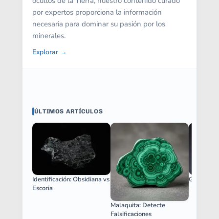
ocultos de la Tierra, nuestro contenido curado
por expertos proporciona la información
necesaria para dominar su pasión por los
minerales.
Explorar →
ÚLTIMOS ARTÍCULOS
Identificación: Obsidiana vs
Guía: Pirit
Escoria
Malaquita: Detecte
Falsificaciones