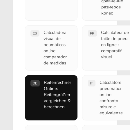
сравнение
размеров
колес
Calculadora
Calculateur de
ES
FR
visual de
taille de pneu
neumáticos
en ligne :
online:
comparatif
comparador
visuel
de medidas
Reifenrechner
Calcolatore
DE
IT
Online:
pneumatici
Reifengrößen
online:
vergleichen &
confronto
berechnen
misure e
equivalenze