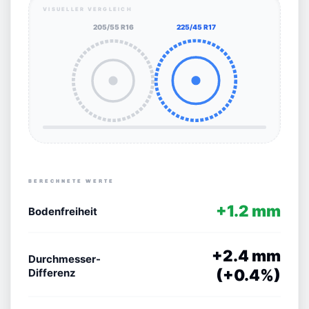
VISUELLER VERGLEICH
205/55 R16
225/45 R17
BERECHNETE WERTE
+1.2 mm
Bodenfreiheit
+2.4 mm
Durchmesser-
(+0.4%)
Differenz