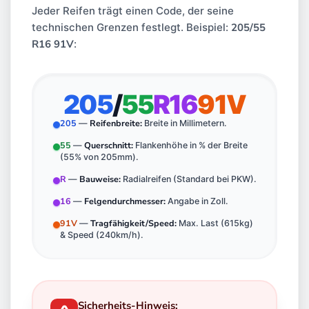
Jeder Reifen trägt einen Code, der seine
technischen Grenzen festlegt. Beispiel:
205/55
R16 91V
:
205
/
55
R16
91V
205
Reifenbreite:
—
Breite in Millimetern.
55
Querschnitt:
—
Flankenhöhe in % der Breite
(55% von 205mm).
R
Bauweise:
—
Radialreifen (Standard bei PKW).
16
Felgendurchmesser:
—
Angabe in Zoll.
91V
Tragfähigkeit/Speed:
—
Max. Last (615kg)
& Speed (240km/h).
Sicherheits-Hinweis: