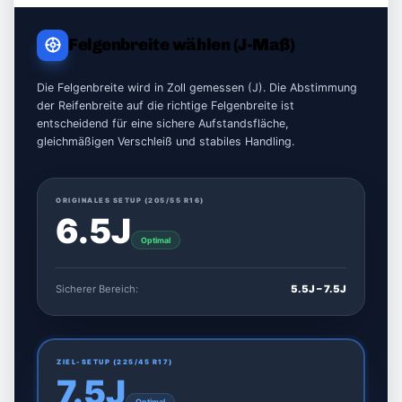
Felgenbreite wählen (J-Maß)
Die Felgenbreite wird in Zoll gemessen (J). Die Abstimmung
der Reifenbreite auf die richtige Felgenbreite ist
entscheidend für eine sichere Aufstandsfläche,
gleichmäßigen Verschleiß und stabiles Handling.
ORIGINALES SETUP (
205/55 R16
)
6.5J
Optimal
Sicherer Bereich:
5.5J – 7.5J
ZIEL-SETUP (
225/45 R17
)
7.5J