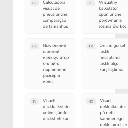
Calculadora
Wizualny
PT
PL
visual de
kalkulator
pneus online:
opon online:
comparação
porównanie
de tamanhos
rozmiarów kół
Візуальний
Online görsel
UK
TR
шинний
lastik
калькулятор
hesaplama:
онлайн:
lastik ölçü
порівняння
karşılaştırma
розмірів
коліс
Visuell
Visuell
SV
NO
däckkalkylator
dekkalkulator
online: jämför
på nett:
däckstorlekar
sammenlign
dekkstørrelser