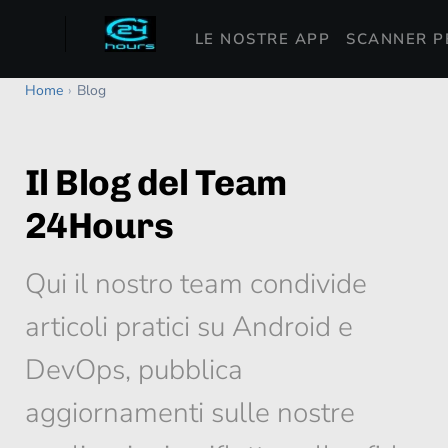
LE NOSTRE APP
SCANNER P
Home
›
Blog
Il Blog del Team
24Hours
Qui il nostro team condivide
articoli pratici su Android e
DevOps, pubblica
aggiornamenti sulle nostre