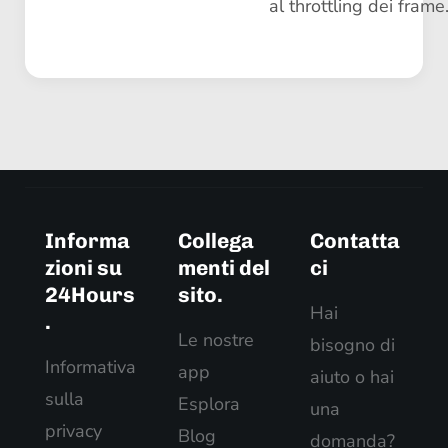
al throttling dei frame
Informa
Collega
Contatta
zioni su
menti del
ci
24Hours
sito.
Hai
.
Le nostre
bisogno di
Informativa
app
aiuto o hai
sulla
Esplora
una
privacy
Blog
domanda?